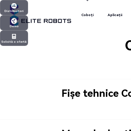
Coboți
Aplicații
Distribuitori
Coboți
Aplicații
Distribuitori
Demo
Demo
Solicită o ofertă
Solicită o ofertă
Fișe tehnice C