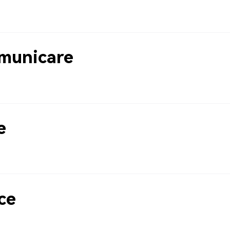
municare
e
ce