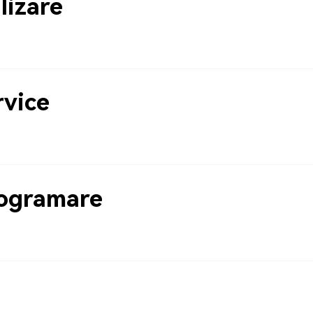
lizare
rvice
rogramare