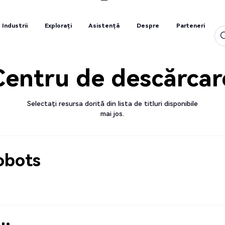
Industrii
Explorați
Asistență
Despre
Parteneri
Industrii
Explorați
Asistență
Despre
Parteneri
Centru de descărcar
Selectați resursa dorită din lista de titluri disponibile
mai jos.
obots