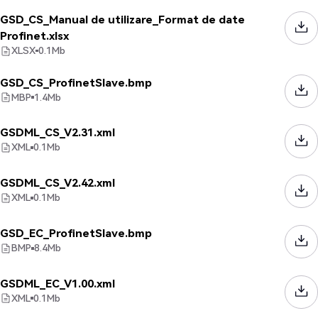
GSD_CS_Manual de utilizare_Format de date
Profinet.xlsx
XLSX
0.1
Mb
GSD_CS_ProfinetSlave.bmp
MBP
1.4
Mb
GSDML_CS_V2.31.xml
XML
0.1
Mb
GSDML_CS_V2.42.xml
XML
0.1
Mb
GSD_EC_ProfinetSlave.bmp
BMP
8.4
Mb
GSDML_EC_V1.00.xml
XML
0.1
Mb