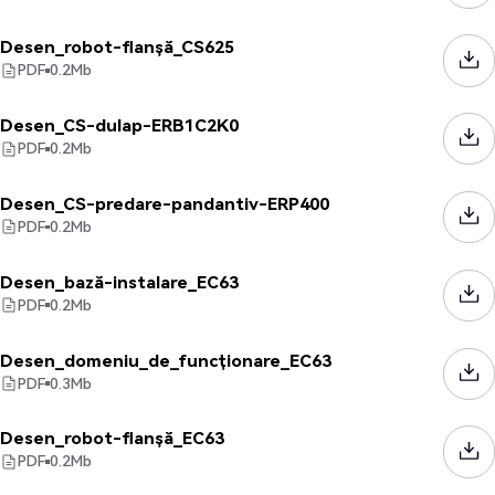
Desen_robot-flanșă_CS625
PDF
0.2
Mb
Desen_CS-dulap-ERB1C2K0
PDF
0.2
Mb
Desen_CS-predare-pandantiv-ERP400
PDF
0.2
Mb
Desen_bază-instalare_EC63
PDF
0.2
Mb
Desen_domeniu_de_funcționare_EC63
PDF
0.3
Mb
Desen_robot-flanșă_EC63
PDF
0.2
Mb