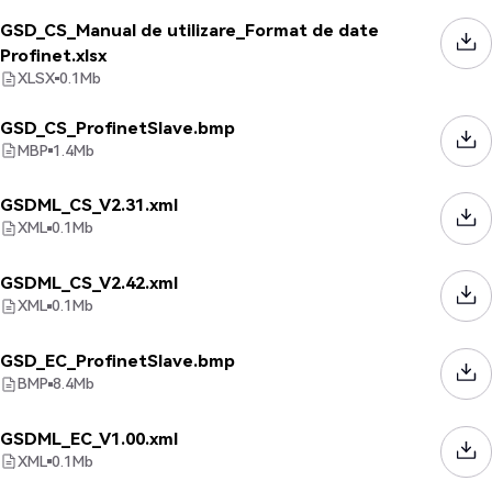
GSD_CS_Manual de utilizare_Format de date
Profinet.xlsx
XLSX
0.1
Mb
GSD_CS_ProfinetSlave.bmp
MBP
1.4
Mb
GSDML_CS_V2.31.xml
XML
0.1
Mb
GSDML_CS_V2.42.xml
XML
0.1
Mb
GSD_EC_ProfinetSlave.bmp
BMP
8.4
Mb
GSDML_EC_V1.00.xml
XML
0.1
Mb