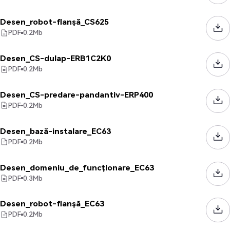
Desen_robot-flanșă_CS625
PDF
0.2
Mb
Desen_CS-dulap-ERB1C2K0
PDF
0.2
Mb
Desen_CS-predare-pandantiv-ERP400
PDF
0.2
Mb
Desen_bază-instalare_EC63
PDF
0.2
Mb
Desen_domeniu_de_funcționare_EC63
PDF
0.3
Mb
Desen_robot-flanșă_EC63
PDF
0.2
Mb