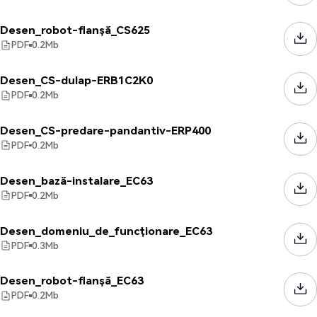
Desen_robot-flanșă_CS625
PDF
0.2
Mb
Desen_CS-dulap-ERB1C2K0
PDF
0.2
Mb
Desen_CS-predare-pandantiv-ERP400
PDF
0.2
Mb
Desen_bază-instalare_EC63
PDF
0.2
Mb
Desen_domeniu_de_funcționare_EC63
PDF
0.3
Mb
Desen_robot-flanșă_EC63
PDF
0.2
Mb