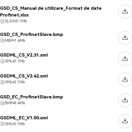
GSD_CS_Manual de utilizare_Format de date
Profinet.xlsx
XLSX
0.1
Mb
GSD_CS_ProfinetSlave.bmp
MBP
1.4
Mb
GSDML_CS_V2.31.xml
XML
0.1
Mb
GSDML_CS_V2.42.xml
XML
0.1
Mb
GSD_EC_ProfinetSlave.bmp
BMP
8.4
Mb
GSDML_EC_V1.00.xml
XML
0.1
Mb