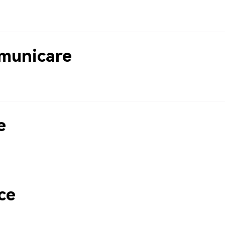
municare
e
ce