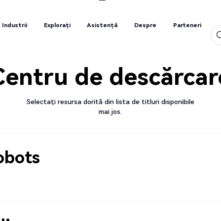
Industrii
Explorați
Asistență
Despre
Parteneri
Industrii
Explorați
Asistență
Despre
Parteneri
Centru de descărcar
Selectați resursa dorită din lista de titluri disponibile
mai jos.
obots