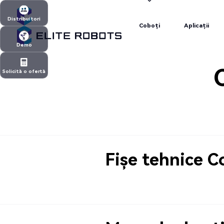
Coboți
Aplicații
Distribuitori
Coboți
Aplicații
Distribuitori
Demo
Demo
Solicită o ofertă
Solicită o ofertă
Fișe tehnice C