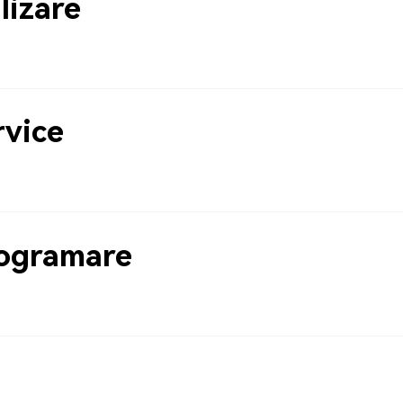
lizare
rvice
rogramare