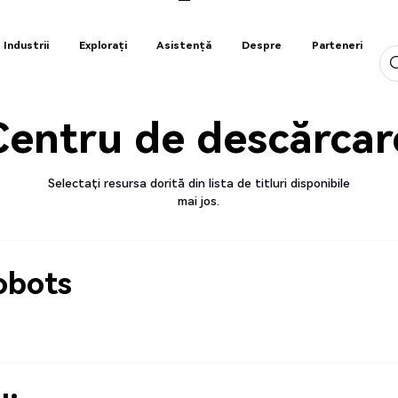
Industrii
Explorați
Asistență
Despre
Parteneri
Industrii
Explorați
Asistență
Despre
Parteneri
Centru de descărcar
Selectați resursa dorită din lista de titluri disponibile
mai jos.
obots