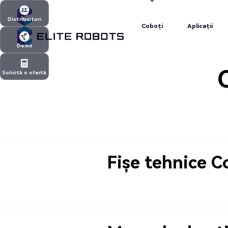
Coboți
Aplicații
Distribuitori
Coboți
Aplicații
Distribuitori
Demo
Demo
Solicită o ofertă
Solicită o ofertă
Fișe tehnice C