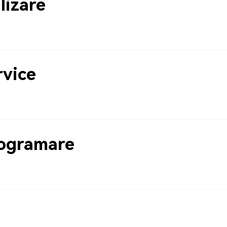
lizare
rvice
rogramare