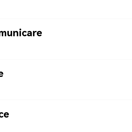
municare
e
ce