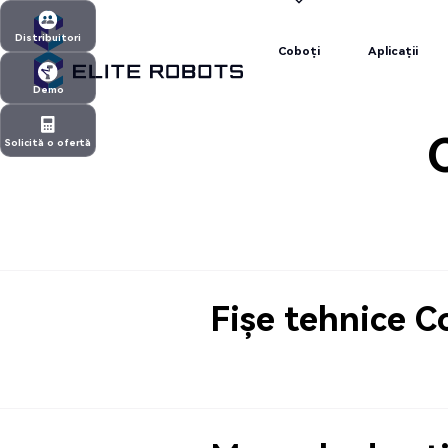
Coboți
Aplicații
Distribuitori
Coboți
Aplicații
Distribuitori
Demo
Demo
Solicită o ofertă
Solicită o ofertă
Fișe tehnice C