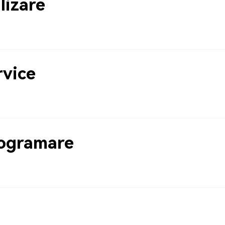
lizare
rvice
rogramare