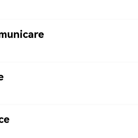
municare
e
ce