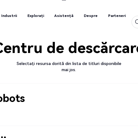
Industrii
Explorați
Asistență
Despre
Parteneri
Industrii
Explorați
Asistență
Despre
Parteneri
Centru de descărcar
Selectați resursa dorită din lista de titluri disponibile
mai jos.
obots