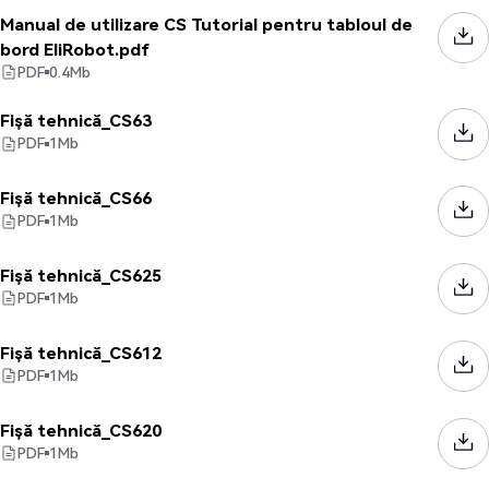
Manual de utilizare CS Tutorial pentru tabloul de
bord EliRobot.pdf
PDF
0.4
Mb
Fișă tehnică_CS63
PDF
1
Mb
Fișă tehnică_CS66
PDF
1
Mb
Fișă tehnică_CS625
PDF
1
Mb
Fișă tehnică_CS612
PDF
1
Mb
Fișă tehnică_CS620
PDF
1
Mb