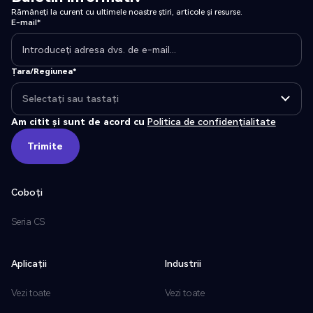
Rămâneți la curent cu ultimele noastre știri, articole și resurse.
E-mail*
Țara/Regiunea*
Am citit și sunt de acord cu
Politica de confidențialitate
Trimite
Trimite
Coboți
Seria CS
Aplicații
Industrii
Vezi toate
Vezi toate