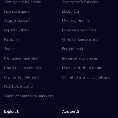
Asamblare și înșurubare
Automotive & Subcons
Îngrijirea mașinilor
Electronică
Alege și plasează
Metal și prelucrare
Inspecția calității
Logistică și depozitare
Paletizare
Chimice și farmaceutice
Sudare
Energie nouă
Prelucrarea materialelor
Bunuri de larg consum
Manipularea materialelor
Materiale plastice și polimeri
Distribuirea materialelor
Comerț cu amănuntul inteligent
Mobilitate robotică
Sarcini de vânzare cu amănuntul
Explorați
Asistență