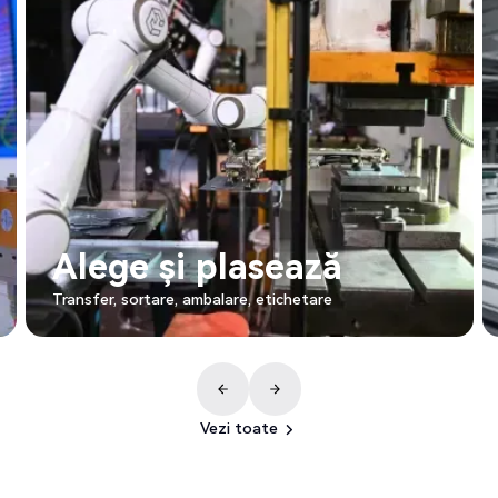
Asamblare și înșurubare
Înșurubarea/strângerea piulițelor, fixarea șuruburilor,
montarea și introducerea pieselor.
Vezi toate
Vezi toate