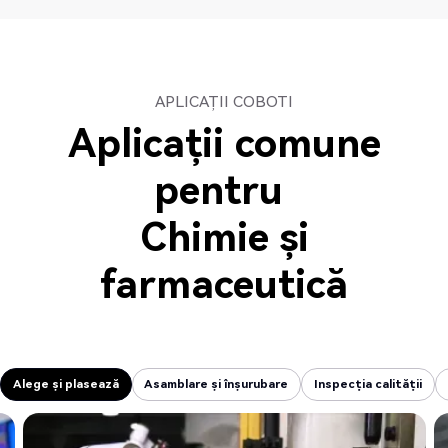
APLICAȚII COBOTI
Aplicații comune
pentru
Chimie și
farmaceutică
Alege și plasează
Asamblare și înșurubare
Inspecția calității
Alege și plasează
Asamblare și înșurubare
Inspecția calității