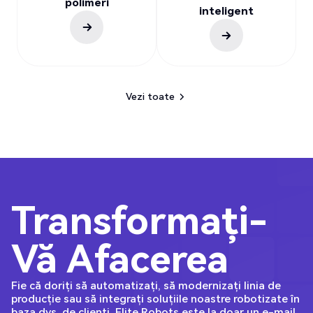
polimeri
inteligent
Vezi toate
Vezi toate
Transformați-
Vă Afacerea
Fie că doriți să automatizați, să modernizați linia de
producție sau să integrați soluțiile noastre robotizate în
baza dvs. de clienți, Elite Robots este la doar un e-mail