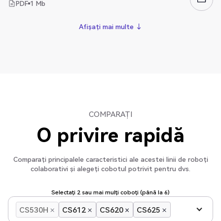
PDF
1
Mb
Afișați mai multe ↓
Afișați mai multe ↓
COMPARAȚI
O privire rapidă
Comparați principalele caracteristici ale acestei linii de roboți
colaborativi și alegeți cobotul potrivit pentru dvs.
Selectați 2 sau mai mulți coboți (până la 6)
CS530H
CS612
CS620
CS625