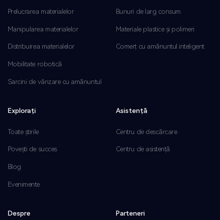
Prelucrarea materialelor
Bunuri de larg consum
Manipularea materialelor
Materiale plastice și polimeri
Distribuirea materialelor
Comerț cu amănuntul inteligent
Mobilitate robotică
Sarcini de vânzare cu amănuntul
Explorați
Asistență
Toate știrile
Centru de descărcare
Povești de succes
Centru de asistență
Blog
Evenimente
Despre
Parteneri