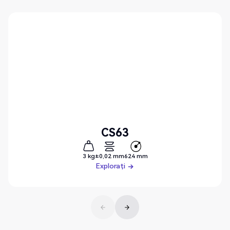
CS63
3 kg
±0,02 mm
624 mm
Explorați
Explorați