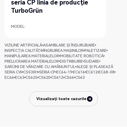
seria CP linia de producție
TurboGrün
MODEL:
VIZIUNE ARTIFICIALĂ
ASAMBLARE ȘI ÎNȘURUBARE
INSPECȚIA CALITĂȚII
ÎNGRIJIREA MAȘINILOR
PALETIZARE
MANIPULAREA MATERIALELOR
MOBILITATE ROBOTICĂ
PRELUCRAREA MATERIALELOR
DISTRIBUIRE
SUDARE
SARCINI DE VÂNZARE CU AMĂNUNTUL
ALEGE ȘI PLASEAZĂ
SERIA CW
CS530H
SERIA CP
EC64-19
EC616
EC612
EC68-08
EC66
EC63
CS625
CS620
CS612
CS66
CS63
Vizualizați toate cazurile
Vizualizați toate cazurile