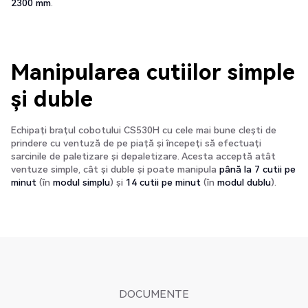
2300 mm
.
Manipularea cutiilor simple
și duble
Echipați brațul cobotului CS530H cu cele mai bune clești de
prindere cu ventuză de pe piață și începeți să efectuați
sarcinile de paletizare și depaletizare. Acesta acceptă atât
ventuze simple, cât și duble și poate manipula
până la 7 cutii pe
minut
(în
modul simplu
) și
14 cutii pe minut
(în
modul dublu
).
DOCUMENTE