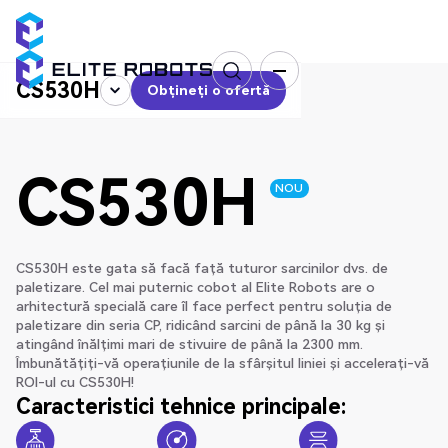
CS530H
Obțineți o ofertă
Obțineți o ofertă
CS530H
NOU
CS530H este gata să facă față tuturor sarcinilor dvs. de
paletizare. Cel mai puternic cobot al Elite Robots are o
arhitectură specială care îl face perfect pentru soluția de
paletizare din seria CP, ridicând sarcini de până la 30 kg și
atingând înălțimi mari de stivuire de până la 2300 mm.
Îmbunătățiți-vă operațiunile de la sfârșitul liniei și accelerați-vă
ROI-ul cu CS530H!
Caracteristici tehnice principale: