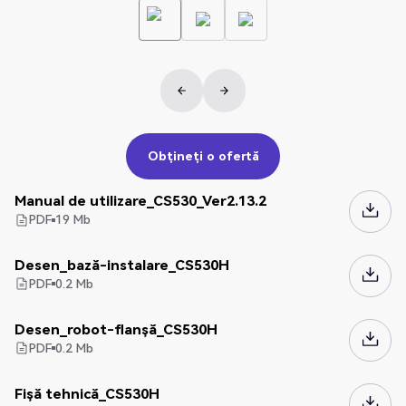
Obțineți o ofertă
Obțineți o ofertă
Manual de utilizare_CS530_Ver2.13.2
PDF
19
Mb
Desen_bază-instalare_CS530H
PDF
0.2
Mb
Desen_robot-flanșă_CS530H
PDF
0.2
Mb
Fișă tehnică_CS530H