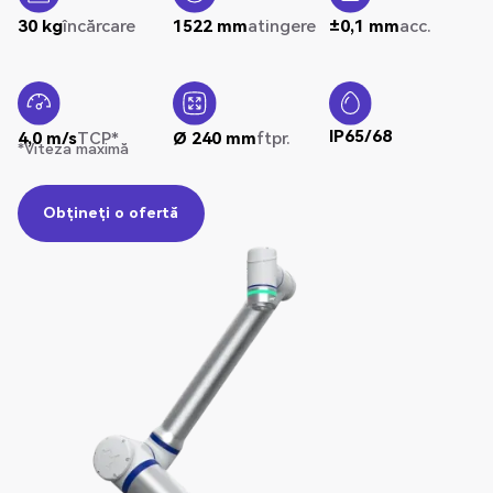
30 kg
încărcare
1522 mm
atingere
±0,1 mm
acc.
IP65/68
4,0 m/s
TCP*
Ø 240 mm
ftpr.
*Viteza maximă
Obțineți o ofertă
Obțineți o ofertă