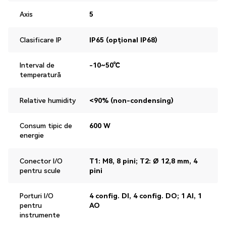
Axis
5
Clasificare IP
IP65 (opțional IP68)
Interval de
-10~50℃
temperatură
Relative humidity
<90% (non-condensing)
Consum tipic de
600 W
energie
Conector I/O
T1: M8, 8 pini; T2: Ø 12,8 mm, 4
pentru scule
pini
Porturi I/O
4 config. DI, 4 config. DO; 1 AI, 1
pentru
AO
instrumente