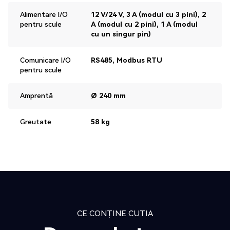
Alimentare I/O
12 V/24 V, 3 A (modul cu 3 pini), 2
pentru scule
A (modul cu 2 pini), 1 A (modul
cu un singur pin)
Comunicare I/O
RS485, Modbus RTU
pentru scule
Amprentă
Ø 240 mm
Greutate
58 kg
CE CONȚINE CUTIA