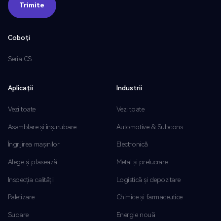
Trimite
Trimite
Coboți
Seria CS
Aplicații
Industrii
Vezi toate
Vezi toate
Asamblare și înșurubare
Automotive & Subcons
Îngrijirea mașinilor
Electronică
Alege și plasează
Metal și prelucrare
Inspecția calității
Logistică și depozitare
Paletizare
Chimice și farmaceutice
Sudare
Energie nouă