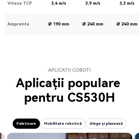
Viteza TCP
3,4 m/s
3,9 m/s
3,3 m/s
Amprenta
Ø 190 mm
Ø 240 mm
Ø 240 mm
APLICAȚII COBOTI
Aplicații populare
pentru
CS530H
Paletizare
Mobilitate robotică
Alege și plasează
Paletizare
Mobilitate robotică
Alege și plasează