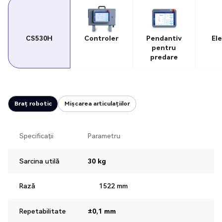
CS530H
Controler
Pendantiv
El
pentru
predare
Braț robotic
Mișcarea articulațiilor
Specificații
Parametru
Sarcina utilă
30 kg
Rază
1522 mm‍
Repetabilitate
±0,1 mm