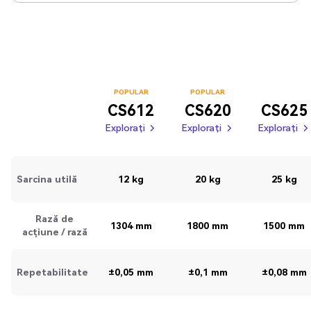
POPULAR
POPULAR
CS612
CS620
CS625
Explorați
Explorați
Explorați
Explorați
Explorați
Explorați
Explorați
Explorați
Sarcina utilă
12 kg
20 kg
25 kg
Rază de
1304 mm
1800 mm
1500 mm
acțiune / rază
Repetabilitate
±0,05 mm
±0,1 mm
±0,08 mm