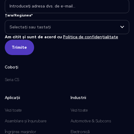
Țara/Regiunea*
Am citit și sunt de acord cu
Politica de confidențialitate
Trimite
Trimite
Coboți
Seria CS
Aplicații
Industrii
Vezi toate
Vezi toate
Asamblare și înșurubare
Automotive & Subcons
Îngrijirea mașinilor
Electronică