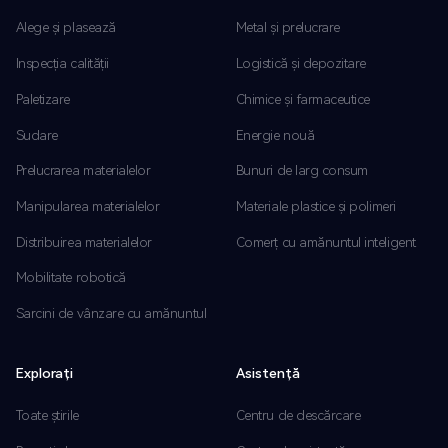
Alege și plasează
Metal și prelucrare
Inspecția calității
Logistică și depozitare
Paletizare
Chimice și farmaceutice
Sudare
Energie nouă
Prelucrarea materialelor
Bunuri de larg consum
Manipularea materialelor
Materiale plastice și polimeri
Distribuirea materialelor
Comerț cu amănuntul inteligent
Mobilitate robotică
Sarcini de vânzare cu amănuntul
Explorați
Asistență
Toate știrile
Centru de descărcare