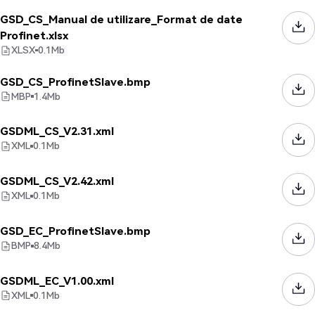
GSD_CS_Manual de utilizare_Format de date
Profinet.xlsx
XLSX
0.1
Mb
GSD_CS_ProfinetSlave.bmp
MBP
1.4
Mb
GSDML_CS_V2.31.xml
XML
0.1
Mb
GSDML_CS_V2.42.xml
XML
0.1
Mb
GSD_EC_ProfinetSlave.bmp
BMP
8.4
Mb
GSDML_EC_V1.00.xml
XML
0.1
Mb