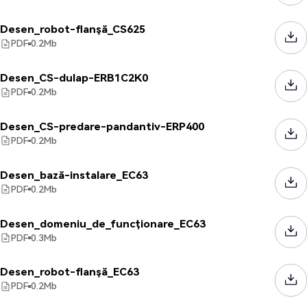
Desen_robot-flanșă_CS625
PDF
0.2
Mb
Desen_CS-dulap-ERB1C2K0
PDF
0.2
Mb
Desen_CS-predare-pandantiv-ERP400
PDF
0.2
Mb
Desen_bază-instalare_EC63
PDF
0.2
Mb
Desen_domeniu_de_funcționare_EC63
PDF
0.3
Mb
Desen_robot-flanșă_EC63
PDF
0.2
Mb