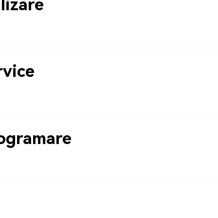
lizare
rvice
rogramare