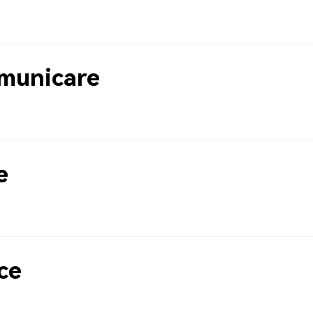
municare
e
ce