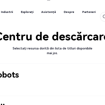
Industrii
Explorați
Asistență
Despre
Parteneri
Industrii
Explorați
Asistență
Despre
Parteneri
Centru de descărcar
Selectați resursa dorită din lista de titluri disponibile
mai jos.
obots