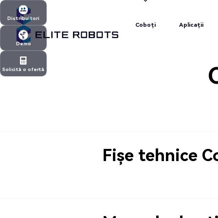
Coboți
Aplicații
Distribuitori
Coboți
Aplicații
Distribuitori
Demo
Demo
Solicită o ofertă
Solicită o ofertă
Fișe tehnice C