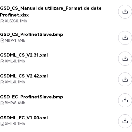
GSD_CS_Manual de utilizare_Format de date
Profinet.xlsx
XLSX
0.1
Mb
GSD_CS_ProfinetSlave.bmp
MBP
1.4
Mb
GSDML_CS_V2.31.xml
XML
0.1
Mb
GSDML_CS_V2.42.xml
XML
0.1
Mb
GSD_EC_ProfinetSlave.bmp
BMP
8.4
Mb
GSDML_EC_V1.00.xml
XML
0.1
Mb