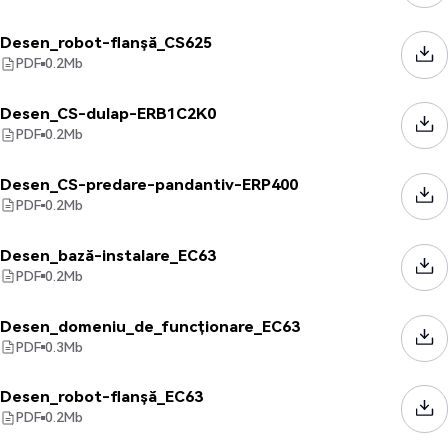
Desen_robot-flanșă_CS625
PDF
0.2
Mb
Desen_CS-dulap-ERB1C2K0
PDF
0.2
Mb
Desen_CS-predare-pandantiv-ERP400
PDF
0.2
Mb
Desen_bază-instalare_EC63
PDF
0.2
Mb
Desen_domeniu_de_funcționare_EC63
PDF
0.3
Mb
Desen_robot-flanșă_EC63
PDF
0.2
Mb