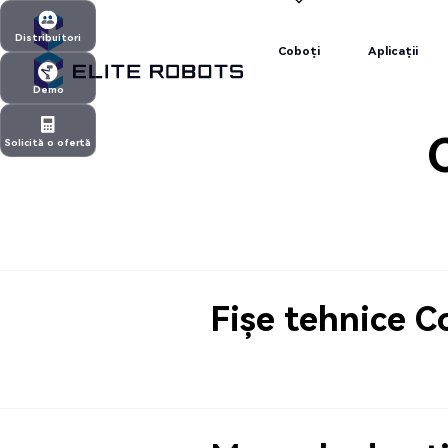
Coboți
Aplicații
Distribuitori
Coboți
Aplicații
Distribuitori
Demo
Demo
Solicită o ofertă
Solicită o ofertă
Fișe tehnice C