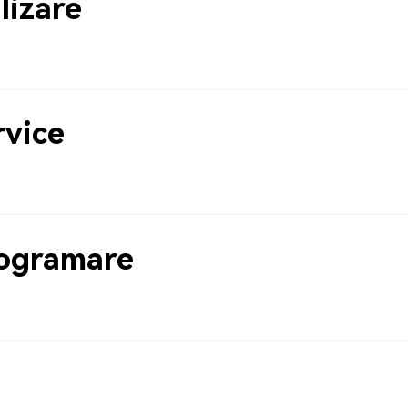
lizare
rvice
rogramare