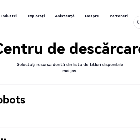
Industrii
Explorați
Asistență
Despre
Parteneri
Industrii
Explorați
Asistență
Despre
Parteneri
Centru de descărcar
Selectați resursa dorită din lista de titluri disponibile
mai jos.
obots