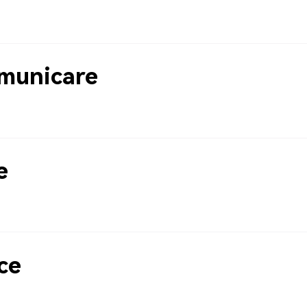
municare
e
ce