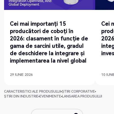
Cei mai importanți 15
Cei 
producători de coboți în
prod
2026: clasament în funcție de
2026
gama de sarcini utile, gradul
integ
de deschidere la integrare și
inves
implementarea la nivel global
29 IUNIE 2026
10 IUNI
CARACTERISTICI ALE PRODUSULUI
ȘTIRI CORPORATIVE
ȘTIRI DIN INDUSTRIE
EVENIMENTE
LANSAREA PRODUSULUI