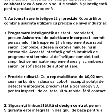
colaborativ cu 6 axe
ca o soluție scalabilă și inteligentă
pentru producția modernă.
1. Automatizare inteligentă și precizie
Robotii Elite
combină ușurința utilizării cu precizia de nivel industrial:
Programare inteligentă:
Asistenții proprietari,
precum
Asistentul de paletizare încorporat
, permit
persoanelor fără experiență să implementeze rapid
sarcini complexe, adesea în câteva minute, nu în
câteva zile. Această interfață grafică intuitivă de
programare și terminalul de învățare complet tactil
simplifică semnificativ implementarea și schimbarea
sarcinilor sofisticate de automatizare.
Precizie ridicată:
Cu
o repetabilitate de ±0,02 mm
,
cea mai bună din clasa sa, coboții acceptă soluții de
detectare integrate, precum stația Scanology 3D,
pentru inspecții de calitate ultra-rapide, fără contact.
2. Siguranță îmbunătățită și design centrat pe om
Siguranța este integrată în designul de bază pentru a