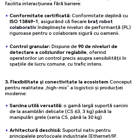
facilita interacțiunea fără bariere:
Conformitate certificată:
Conformitate deplină cu
ISO 13849-1
, asigurând că fiecare
braț robot
colaborativ
îndeplinește niveluri de performanță (PL)
riguroase pentru o colaborare sigură cu oamenii.
Control granular:
Dispune de
90 de niveluri de
detectare a coliziunilor reglabile
, oferind
operatorilor un control precis asupra sensibilității în
spațiile de lucru comune, cu trafic intens.
3. Flexibilitate și conectivitate la ecosistem
Conceput
pentru realitatea „high-mix” a logisticii și producției
moderne:
Sarcina utilă versatilă:
o gamă largă suportă sarcini
de la asamblări delicate (CS 63, 3 kg) până la
manipulări grele (seria CS, până la 30 kg)
Arhitectură deschisă:
Suportul nativ pentru
principalele protocoale industriale (Ethernet/IP,