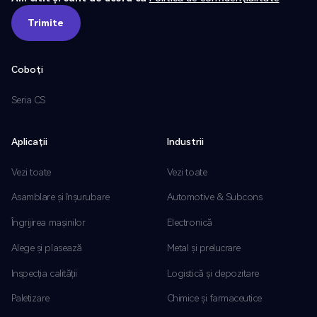
Trimite
Trimite
Coboți
Seria CS
Aplicații
Industrii
Vezi toate
Vezi toate
Asamblare și înșurubare
Automotive & Subcons
Îngrijirea mașinilor
Electronică
Alege și plasează
Metal și prelucrare
Inspecția calității
Logistică și depozitare
Paletizare
Chimice și farmaceutice