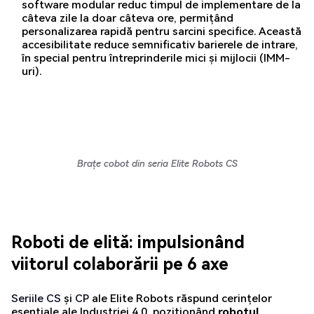
software modular reduc timpul de implementare de la
câteva zile la doar câteva ore, permițând
personalizarea rapidă pentru sarcini specifice. Această
accesibilitate reduce semnificativ barierele de intrare,
în special pentru întreprinderile mici și mijlocii (IMM-
uri).
Brațe cobot din seria Elite Robots CS
Roboti de elită: impulsionând
viitorul colaborării pe 6 axe
Seriile
CS
și
CP
ale Elite Robots răspund cerințelor
esențiale ale Industriei 4.0, poziționând
robotul