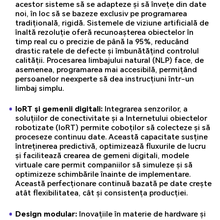
acestor sisteme să se adapteze și să învețe din date
noi, în loc să se bazeze exclusiv pe programarea
tradițională, rigidă. Sistemele de viziune artificială de
înaltă rezoluție oferă recunoașterea obiectelor în
timp real cu o precizie de până la 95%, reducând
drastic ratele de defecte și îmbunătățind controlul
calității. Procesarea limbajului natural (NLP) face, de
asemenea, programarea mai accesibilă, permițând
persoanelor neexperte să dea instrucțiuni într-un
limbaj simplu.
IoRT și gemenii digitali:
Integrarea senzorilor, a
soluțiilor de conectivitate și a Internetului obiectelor
robotizate (IoRT) permite coboților să colecteze și să
proceseze continuu date. Această capacitate susține
întreținerea predictivă, optimizează fluxurile de lucru
și facilitează crearea de gemeni digitali, modele
virtuale care permit companiilor să simuleze și să
optimizeze schimbările înainte de implementare.
Această perfecționare continuă bazată pe date crește
atât flexibilitatea, cât și consistența producției.
Design modular:
Inovațiile în materie de hardware și