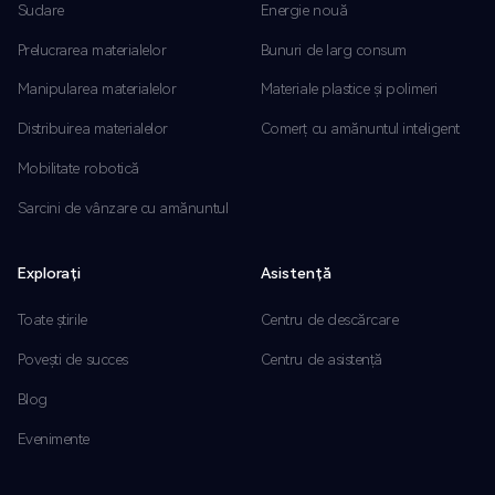
Sudare
Energie nouă
Prelucrarea materialelor
Bunuri de larg consum
Manipularea materialelor
Materiale plastice și polimeri
Distribuirea materialelor
Comerț cu amănuntul inteligent
Mobilitate robotică
Sarcini de vânzare cu amănuntul
Explorați
Asistență
Toate știrile
Centru de descărcare
Povești de succes
Centru de asistență
Blog
Evenimente