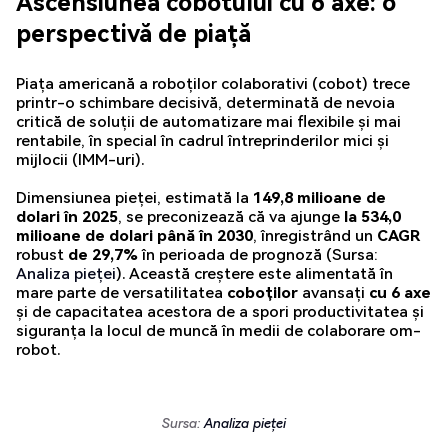
Ascensiunea cobotului cu 6 axe: o
perspectivă de piață
Piața americană a roboților colaborativi (cobot) trece
printr-o schimbare decisivă, determinată de nevoia
critică de soluții de automatizare mai flexibile și mai
rentabile, în special în cadrul întreprinderilor mici și
mijlocii (IMM-uri).
Dimensiunea pieței, estimată la
149,8 milioane de
dolari în 2025
, se preconizează că va ajunge
la 534,0
milioane de dolari până în 2030
, înregistrând un
CAGR
robust
de 29,7%
în perioada de prognoză (Sursa:
Analiza pieței
). Această creștere este alimentată în
mare parte de versatilitatea
coboților
avansați
cu 6 axe
și de capacitatea acestora de a spori productivitatea și
siguranța la locul de muncă în medii de colaborare om-
robot.
Sursa:
Analiza pieței