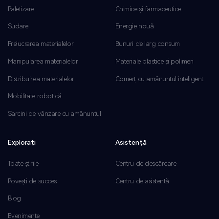
Paletizare
Chimice și farmaceutice
Sudare
Energie nouă
Prelucrarea materialelor
Bunuri de larg consum
Manipularea materialelor
Materiale plastice și polimeri
Distribuirea materialelor
Comerț cu amănuntul inteligent
Mobilitate robotică
Sarcini de vânzare cu amănuntul
Explorați
Asistență
Toate știrile
Centru de descărcare
Povești de succes
Centru de asistență
Blog
Evenimente