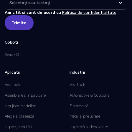
Am citit și sunt de acord cu
Politica de confidențialitate
Trimite
Trimite
Coboți
Seria CS
Aplicații
Industrii
Vezi toate
Vezi toate
Asamblare și înșurubare
Automotive & Subcons
Îngrijirea mașinilor
Electronică
Alege și plasează
Metal și prelucrare
Inspecția calității
Logistică și depozitare