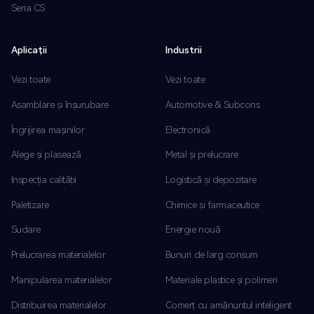
Seria CS
Aplicații
Industrii
Vezi toate
Vezi toate
Asamblare și înșurubare
Automotive & Subcons
Îngrijirea mașinilor
Electronică
Alege și plasează
Metal și prelucrare
Inspecția calității
Logistică și depozitare
Paletizare
Chimice și farmaceutice
Sudare
Energie nouă
Prelucrarea materialelor
Bunuri de larg consum
Manipularea materialelor
Materiale plastice și polimeri
Distribuirea materialelor
Comerț cu amănuntul inteligent