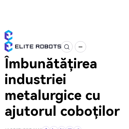
Alege și plasează
Metal și prelucrare
EC66
Metal și prelucrare
Îmbunătățirea
industriei
metalurgice cu
ajutorul coboților