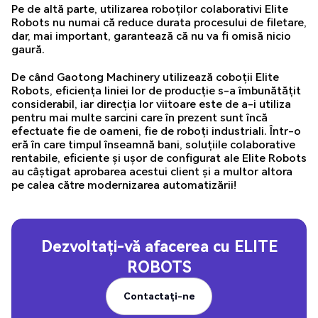
Pe de altă parte, utilizarea roboților colaborativi Elite
Robots nu numai că reduce durata procesului de filetare,
dar, mai important, garantează că nu va fi omisă nicio
gaură.
De când Gaotong Machinery utilizează coboții Elite
Robots, eficiența liniei lor de producție s-a îmbunătățit
considerabil, iar direcția lor viitoare este de a-i utiliza
pentru mai multe sarcini care în prezent sunt încă
efectuate fie de oameni, fie de roboți industriali. Într-o
eră în care timpul înseamnă bani, soluțiile colaborative
rentabile, eficiente și ușor de configurat ale Elite Robots
au câștigat aprobarea acestui client și a multor altora
pe calea către modernizarea automatizării!
Dezvoltați-vă afacerea cu
ELITE
ROBOTS
Contactați-ne
Contactați-ne