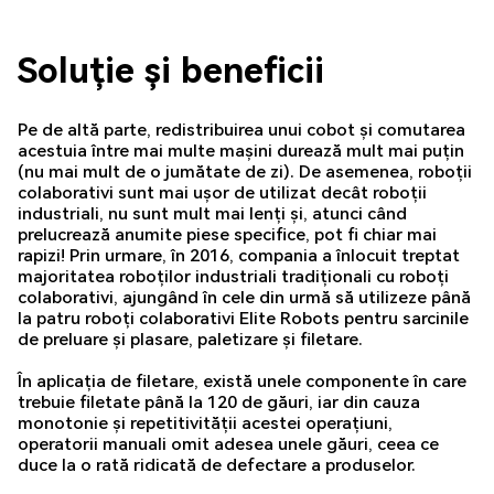
Soluție și beneficii
Pe de altă parte, redistribuirea unui cobot și comutarea
acestuia între mai multe mașini durează mult mai puțin
(nu mai mult de o jumătate de zi). De asemenea, roboții
colaborativi sunt mai ușor de utilizat decât roboții
industriali, nu sunt mult mai lenți și, atunci când
prelucrează anumite piese specifice, pot fi chiar mai
rapizi! Prin urmare, în 2016, compania a înlocuit treptat
majoritatea roboților industriali tradiționali cu roboți
colaborativi, ajungând în cele din urmă să utilizeze până
la patru roboți colaborativi Elite Robots pentru sarcinile
de preluare și plasare, paletizare și filetare.
În aplicația de filetare, există unele componente în care
trebuie filetate până la 120 de găuri, iar din cauza
monotonie și repetitivității acestei operațiuni,
operatorii manuali omit adesea unele găuri, ceea ce
duce la o rată ridicată de defectare a produselor.