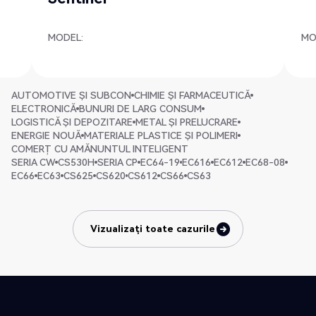
MODEL:
MO
AUTOMOTIVE ȘI SUBCON
CHIMIE ȘI FARMACEUTICĂ
ELECTRONICĂ
BUNURI DE LARG CONSUM
LOGISTICĂ ȘI DEPOZITARE
METAL ȘI PRELUCRARE
ENERGIE NOUĂ
MATERIALE PLASTICE ȘI POLIMERI
COMERȚ CU AMĂNUNTUL INTELIGENT
SERIA CW
CS530H
SERIA CP
EC64-19
EC616
EC612
EC68-08
EC66
EC63
CS625
CS620
CS612
CS66
CS63
Vizualizați toate cazurile
Vizualizați toate cazurile