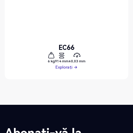
EC66
6 kg
914 mm
±0,03 mm
Explorați
Explorați
Abonați-vă la