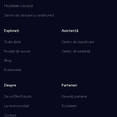
Mobilitate robotică
Sarcini de vânzare cu amănuntul
Explorați
Asistență
Toate știrile
Centru de descărcare
Povești de succes
Centru de asistență
Blog
Evenimente
Despre
Parteneri
De ce Elite Robots
Deveniți partener
La nivel mondial
Ecosistem
Contact