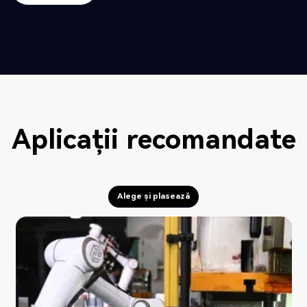
Trimite
Aplicații recomandate
Alege și plasează
Alege și plasează