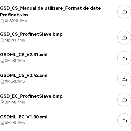
GSD_CS_Manual de utilizare_Format de date
Profinet.xlsx
XLSX
0.1
Mb
GSD_CS_ProfinetSlave.bmp
MBP
1.4
Mb
GSDML_CS_V2.31.xml
XML
0.1
Mb
GSDML_CS_V2.42.xml
XML
0.1
Mb
GSD_EC_ProfinetSlave.bmp
BMP
8.4
Mb
GSDML_EC_V1.00.xml
XML
0.1
Mb