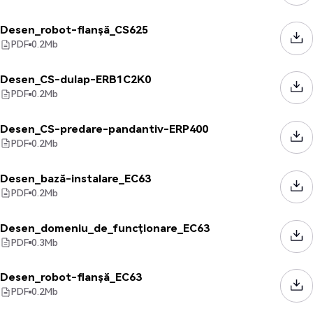
Desen_robot-flanșă_CS625
PDF
0.2
Mb
Desen_CS-dulap-ERB1C2K0
PDF
0.2
Mb
Desen_CS-predare-pandantiv-ERP400
PDF
0.2
Mb
Desen_bază-instalare_EC63
PDF
0.2
Mb
Desen_domeniu_de_funcționare_EC63
PDF
0.3
Mb
Desen_robot-flanșă_EC63
PDF
0.2
Mb